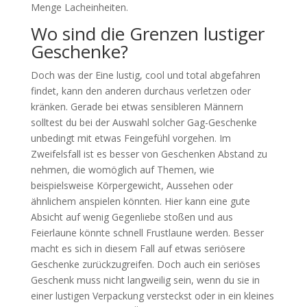
Menge Lacheinheiten.
Wo sind die Grenzen lustiger
Geschenke?
Doch was der Eine lustig, cool und total abgefahren
findet, kann den anderen durchaus verletzen oder
kränken. Gerade bei etwas sensibleren Männern
solltest du bei der Auswahl solcher Gag-Geschenke
unbedingt mit etwas Feingefühl vorgehen. Im
Zweifelsfall ist es besser von Geschenken Abstand zu
nehmen, die womöglich auf Themen, wie
beispielsweise Körpergewicht, Aussehen oder
ähnlichem anspielen könnten. Hier kann eine gute
Absicht auf wenig Gegenliebe stoßen und aus
Feierlaune könnte schnell Frustlaune werden. Besser
macht es sich in diesem Fall auf etwas seriösere
Geschenke zurückzugreifen. Doch auch ein seriöses
Geschenk muss nicht langweilig sein, wenn du sie in
einer lustigen Verpackung versteckst oder in ein kleines